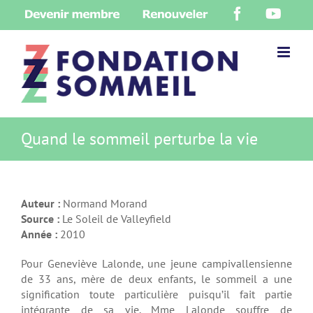
Skip
Devenir
Renouveler
Facebook
YouT
to
membre
content
Quand le sommeil perturbe la vie
Auteur :
Normand Morand
Source :
Le Soleil de Valleyfield
Année :
2010
Pour Geneviève Lalonde, une jeune campivallensienne
de 33 ans, mère de deux enfants, le sommeil a une
signification toute particulière puisqu’il fait partie
intégrante de sa vie. Mme Lalonde souffre de