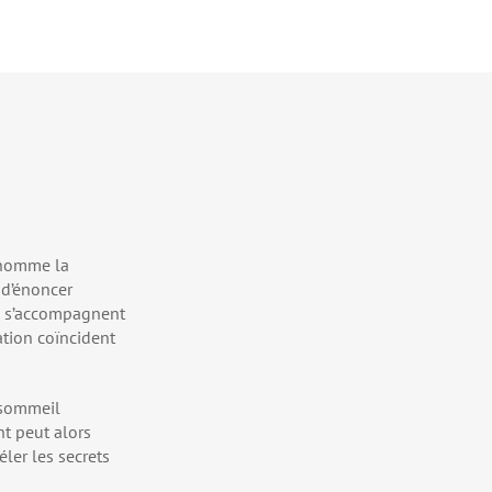
 nomme la
 d’énoncer
les s’accompagnent
ation coïncident
 sommeil
nt peut alors
éler les secrets