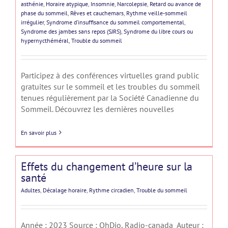
asthénie
,
Horaire atypique
,
Insomnie
,
Narcolepsie
,
Retard ou avance de
phase du sommeil
,
Rêves et cauchemars
,
Rythme veille-sommeil
irrégulier
,
Syndrome d’insuffisance du sommeil comportemental
,
Syndrome des jambes sans repos (SJRS)
,
Syndrome du libre cours ou
hypernycthéméral
,
Trouble du sommeil
Participez à des conférences virtuelles grand public
gratuites sur le sommeil et les troubles du sommeil
tenues régulièrement par la Société Canadienne du
Sommeil. Découvrez les dernières nouvelles
En savoir plus
Effets du changement d’heure sur la
santé
Adultes
,
Décalage horaire
,
Rythme circadien
,
Trouble du sommeil
Année : 2023 Source : OhDio, Radio-canada Auteur :