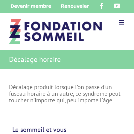
Skip
Devenir
Renouveler
Facebook
YouT
to
membre
content
Décalage horaire
Décalage produit lorsque l’on passe d’un
fuseau horaire à un autre, ce syndrome peut
toucher n’importe qui, peu importe l’âge.
Le sommeil et vous