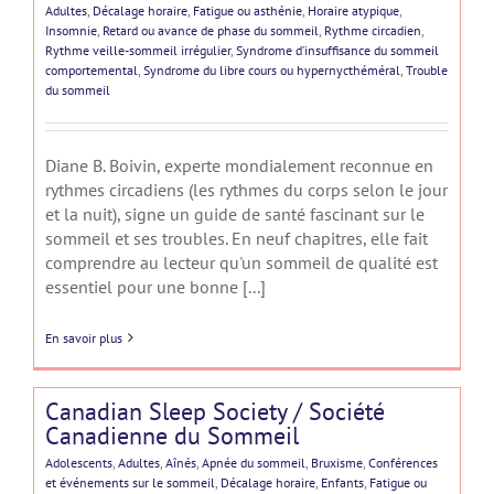
Adultes
,
Décalage horaire
,
Fatigue ou asthénie
,
Horaire atypique
,
Insomnie
,
Retard ou avance de phase du sommeil
,
Rythme circadien
,
Rythme veille-sommeil irrégulier
,
Syndrome d’insuffisance du sommeil
comportemental
,
Syndrome du libre cours ou hypernycthéméral
,
Trouble
du sommeil
Diane B. Boivin, experte mondialement reconnue en
rythmes circadiens (les rythmes du corps selon le jour
et la nuit), signe un guide de santé fascinant sur le
sommeil et ses troubles. En neuf chapitres, elle fait
comprendre au lecteur qu'un sommeil de qualité est
essentiel pour une bonne [...]
En savoir plus
Canadian Sleep Society / Société
Canadienne du Sommeil
Adolescents
,
Adultes
,
Aînés
,
Apnée du sommeil
,
Bruxisme
,
Conférences
et événements sur le sommeil
,
Décalage horaire
,
Enfants
,
Fatigue ou