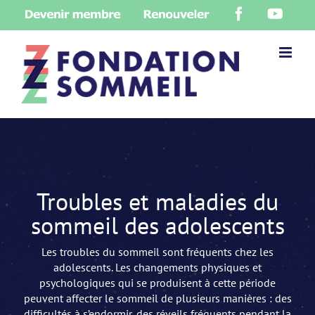
Skip
Devenir
Renouveler
Facebook
YouT
to
membre
content
Troubles et maladies du
sommeil des adolescents
Les troubles du sommeil sont fréquents chez les
adolescents. Les changements physiques et
psychologiques qui se produisent à cette période
peuvent affecter le sommeil de plusieurs manières : des
difficultés à s’endormir, des réveils fréquents pendant la