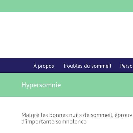
Skip
to
content
À propos
Troubles du sommeil
Perso
Hypersomnie
Malgré les bonnes nuits de sommeil, éprouve
d’importante somnolence.