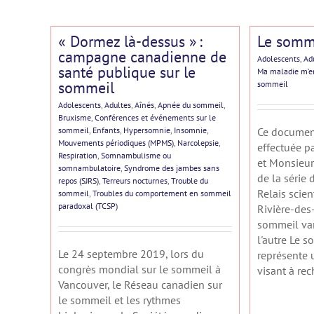
« Dormez là-dessus » :
Le somme
campagne canadienne de
Adolescents
,
Ad
santé publique sur le
Ma maladie m’e
sommeil
sommeil
Adolescents
,
Adultes
,
Aînés
,
Apnée du sommeil
,
Bruxisme
,
Conférences et événements sur le
sommeil
,
Enfants
,
Hypersomnie
,
Insomnie
,
Ce document
Mouvements périodiques (MPMS)
,
Narcolepsie
,
effectuée p
Respiration
,
Somnambulisme ou
et Monsieur
somnambulatoire
,
Syndrome des jambes sans
de la série
repos (SJRS)
,
Terreurs nocturnes
,
Trouble du
Relais scien
sommeil
,
Troubles du comportement en sommeil
paradoxal (TCSP)
Rivière-des-
sommeil var
l'autre Le s
Le 24 septembre 2019, lors du
représente 
congrès mondial sur le sommeil à
visant à rech
Vancouver, le Réseau canadien sur
le sommeil et les rythmes