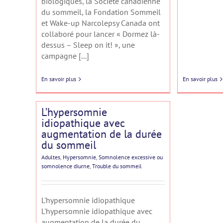
biologiques, la Société canadienne
du sommeil, la Fondation Sommeil
et Wake-up Narcolepsy Canada ont
collaboré pour lancer « Dormez là-
dessus – Sleep on it! », une
campagne [...]
En savoir plus
En savoir plus
L’hypersomnie
idiopathique avec
augmentation de la durée
du sommeil
Adultes
,
Hypersomnie
,
Somnolence excessive ou
somnolence diurne
,
Trouble du sommeil
L'hypersomnie idiopathique
L'hypersomnie idiopathique avec
augmentation de la durée du