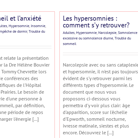
il et l’anxiété
Les hypersomnies :
comment s’y retrouver?
ultes
,
Hypersomnie
,
Insomnie
,
mpêche de dormir
,
Trouble du
Adultes
,
Hypersomnie
,
Narcolepsie
,
Somnolence
excessive ou somnolence diurne
,
Trouble du
sommeil
 relate la présentation
ar la Dre Hélène Bouvier
Narcolepsie avec ou sans cataplexi
 Tommy Chevrette lors
et hypersomnie, il n'est pas toujours
 de conférences des
évident de s'y retrouver parmi les
tifiques de l'Hôpital
différents types d'hypersomnie. Le
Prairies. Le besoin de
document que nous vous
ie d'une personne à
proposons ci-dessous vous
ommeil, par définition,
permettra d'y voir plus clair: âge
une période de repos
d'apparition, score sur l'échelle
arger l'énergie [...]
d'Epworth, sommeil nocturne,
ivresse matinale, siestes et plus
encore. Découvrez le [...]