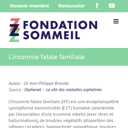
Skip
Devenir
Renouveler
Facebook
YouT
to
membre
content
L’insomnie fatale familiale
Auteur : Dr Jean-Philippe Brandel
Source :
Orphanet – Le site des maladies orphelines
L’Insomnie fatale familiale (IFF) est une encéphalopathie
spongiforme transmissible (EST) humaine caractérisée
par l’association d’une insomnie rebelle (avec rêves et
hallucinations), de troubles végétatifs (disparition des
rythmes circadiens, hyperactivité sympathique, troubles