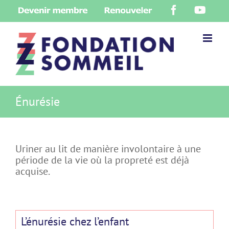
Skip
Devenir
Renouveler
Facebook
YouT
to
membre
content
Énurésie
Uriner au lit de manière involontaire à une
période de la vie où la propreté est déjà
acquise.
L’énurésie chez l’enfant