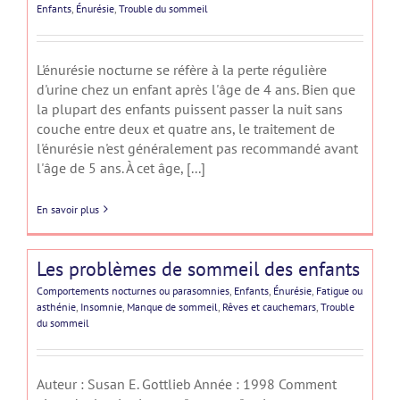
Enfants
,
Énurésie
,
Trouble du sommeil
L'énurésie nocturne se réfère à la perte régulière
d'urine chez un enfant après l'âge de 4 ans. Bien que
la plupart des enfants puissent passer la nuit sans
couche entre deux et quatre ans, le traitement de
l'énurésie n'est généralement pas recommandé avant
l'âge de 5 ans. À cet âge, [...]
En savoir plus
Les problèmes de sommeil des enfants
Comportements nocturnes ou parasomnies
,
Enfants
,
Énurésie
,
Fatigue ou
asthénie
,
Insomnie
,
Manque de sommeil
,
Rêves et cauchemars
,
Trouble
du sommeil
Auteur : Susan E. Gottlieb Année : 1998 Comment