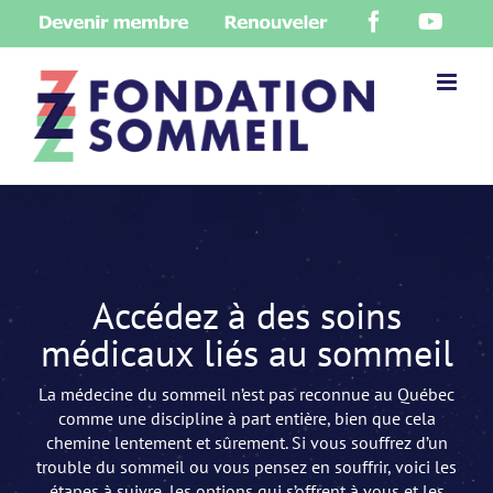
Skip
Devenir
Renouveler
Facebook
YouT
to
membre
content
Accédez à des soins
médicaux liés au sommeil
La médecine du sommeil n’est pas reconnue au Québec
comme une discipline à part entière, bien que cela
chemine lentement et sûrement. Si vous souffrez d’un
trouble du sommeil ou vous pensez en souffrir, voici les
étapes à suivre, les options qui s’offrent à vous et les