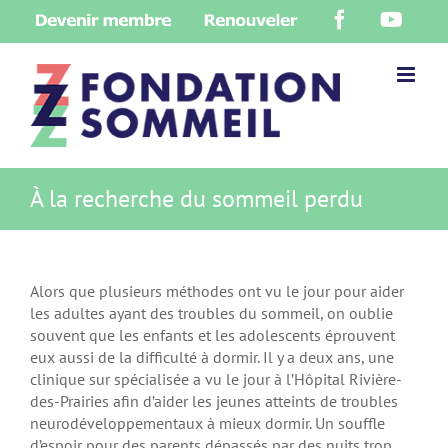
Skip
Devenir
Renouveler
Facebook
YouT
to
membre
content
À la recherche du sommeil perdu
Alors que plusieurs méthodes ont vu le jour pour aider
les adultes ayant des troubles du sommeil, on oublie
souvent que les enfants et les adolescents éprouvent
eux aussi de la difficulté à dormir. Il y a deux ans, une
clinique sur spécialisée a vu le jour à l’Hôpital Rivière-
des-Prairies afin d’aider les jeunes atteints de troubles
neurodéveloppementaux à mieux dormir. Un souffle
d’espoir pour des parents dépassés par des nuits trop