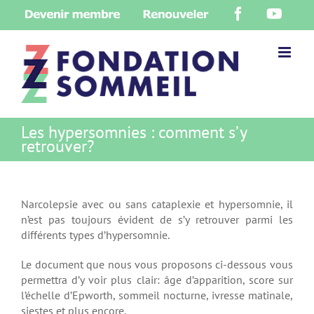
Skip
Devenir
Renouveler
Facebook
YouT
to
membre
content
Les hypersomnies : comment s’y
retrouver?
Narcolepsie avec ou sans cataplexie et hypersomnie, il
n’est pas toujours évident de s’y retrouver parmi les
différents types d’hypersomnie.
Le document que nous vous proposons ci-dessous vous
permettra d’y voir plus clair: âge d’apparition, score sur
l’échelle d’Epworth, sommeil nocturne, ivresse matinale,
siestes et plus encore.