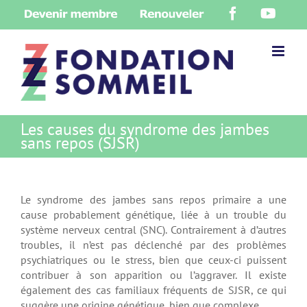
Skip
Devenir
Renouveler
Facebook
YouT
to
membre
content
Les causes du syndrome des jambes
sans repos (SJSR)
Le syndrome des jambes sans repos primaire a une
cause probablement génétique, liée à un trouble du
système nerveux central (SNC). Contrairement à d’autres
troubles, il n’est pas déclenché par des problèmes
psychiatriques ou le stress, bien que ceux-ci puissent
contribuer à son apparition ou l’aggraver. Il existe
également des cas familiaux fréquents de SJSR, ce qui
suggère une origine génétique, bien que complexe.