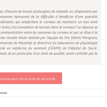
es, d’heures de travail prolongées, de maladie ou simplement par
onnes éprouvent de la difficulté à bénéficier d’une quantité
s éléments qui empêchent le cerveau de maintenir un bon éveil
 stress, l’accumulation de toxines dans le cerveau? La réponse se
 communication entre les neurones du cerveau et qui se situe à la
 Une récente étude réalisée par l’équipe du Dre Valérie Mongrain,
iversité de Montréal et directrice du laboratoire de physiologie
ncée en médecine du sommeil (CÉAMS) de l’Hôpital du Sacré-
il, et en particulier d’un éveil de qualité, serait contrôlé par la
versité pour lire la suite de cet article
ommeil