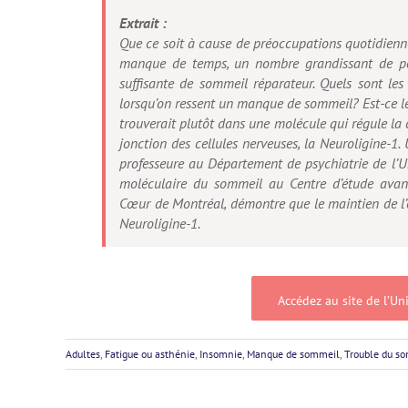
Extrait :
Que ce soit à cause de préoccupations quotidienn
manque de temps, un nombre grandissant de pers
suffisante de sommeil réparateur. Quels sont le
lorsqu’on ressent un manque de sommeil? Est-ce le
trouverait plutôt dans une molécule qui régule la
jonction des cellules nerveuses, la Neuroligine-1.
professeure au Département de psychiatrie de l’Un
moléculaire du sommeil au Centre d’étude ava
Cœur de Montréal, démontre que le maintien de l’éve
Neuroligine-1.
Accédez au site de l’Uni
Adultes
,
Fatigue ou asthénie
,
Insomnie
,
Manque de sommeil
,
Trouble du s