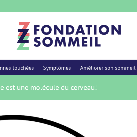
nnes touchées
Symptômes
Améliorer son sommeil
ble est une molécule du cerveau!