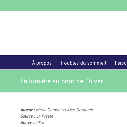
Skip
to
content
À propos
Troubles du sommeil
Perso
La lumière au bout de l’hiver
Auteur :
Marie Dumont et Alex Desautels
Source :
La Presse
Année :
2016