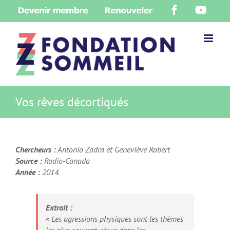
Skip
Devenir
Renouveler
Facebook
YouT
to
membre
content
Vos rêves décortiqués
Chercheurs :
Antonio Zadra et Geneviève Robert
Source :
Radio-Canada
Année :
2014
Extrait :
« Les agressions physiques sont les thèmes
les plus souvent vécus dans les