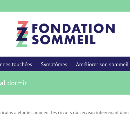
nnes touchées
Symptômes
Améliorer son sommeil
mal dormir
icains a étudié comment les circuits du cerveau intervenant dans