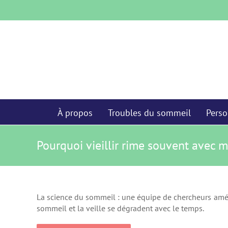
Skip
to
content
À propos
Troubles du sommeil
Perso
Pourquoi vieillir rime souvent avec 
La science du sommeil : une équipe de chercheurs amér
sommeil et la veille se dégradent avec le temps.