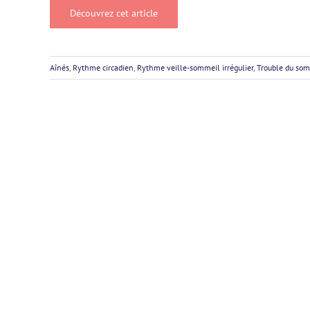
Découvrez cet article
Aînés
,
Rythme circadien
,
Rythme veille-sommeil irrégulier
,
Trouble du so