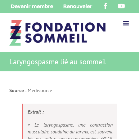
Skip
Devenir
Renouveler
Facebook
YouT
to
membre
content
Laryngospasme lié au sommeil
Source :
Medisource
Extrait :
« Le laryngospasme, une contraction
musculaire soudaine du larynx, est souvent
lié au reflux gastro-œsophagien (RGO),