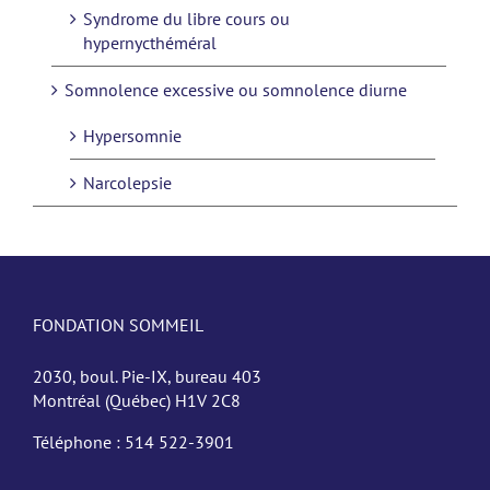
Syndrome du libre cours ou
hypernycthéméral
Somnolence excessive ou somnolence diurne
Hypersomnie
Narcolepsie
FONDATION SOMMEIL
2030, boul. Pie-IX, bureau 403
Montréal (Québec) H1V 2C8
Téléphone :
514 522-3901