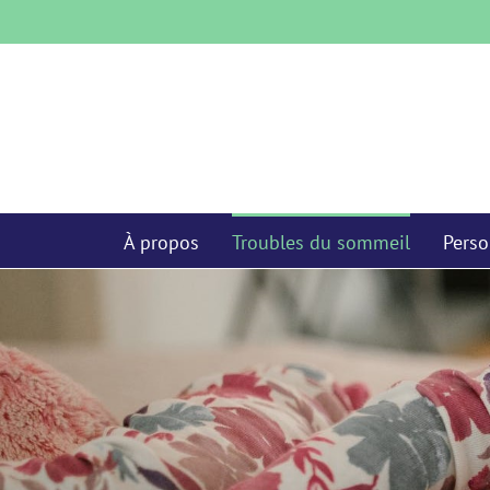
Skip
to
content
À propos
Troubles du sommeil
Perso